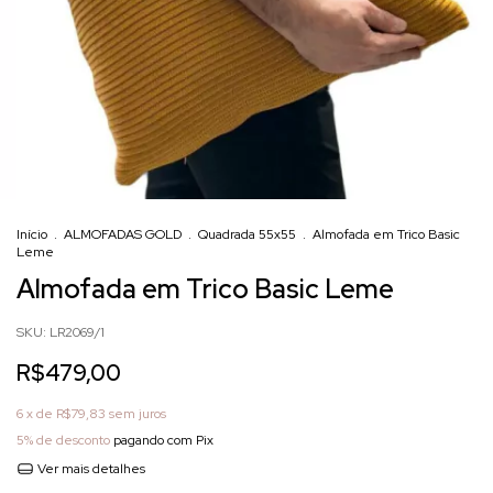
Início
.
ALMOFADAS GOLD
.
Quadrada 55x55
.
Almofada em Trico Basic
Leme
Almofada em Trico Basic Leme
SKU:
LR2069/1
R$479,00
6
x de
R$79,83
sem juros
5% de desconto
pagando com Pix
Ver mais detalhes