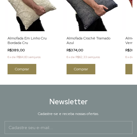
Almofada Em Linho Cru
Almofada Crochê Tramado
Almofa
Bordada Cru
Azul
Vermel
R$389,00
R$374,00
R$389
6
x
de
R$64,83
sem juros
6
x
de
R$62,33
sem juros
6
x
de
R
Newsletter
Cadastre-se e receba nossas ofertas.