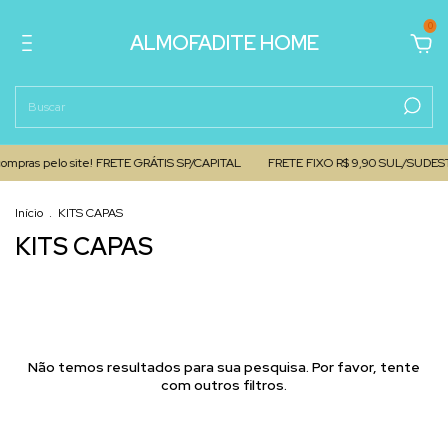
0
ALMOFADITE HOME
 compras pelo site! FRETE GRÁTIS SP/CAPITAL
FRETE FIXO R$ 9,90 SUL/SUDES
Início
.
KITS CAPAS
KITS CAPAS
Não temos resultados para sua pesquisa. Por favor, tente
com outros filtros.