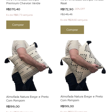
Premium Chevron Verde
Rosê
R$370,40
R$172,90
-
30
%
OFF
R$248,48
6
x
de
R$61,73
sem juros
6
x
de
R$28,82
sem juros
Comprar
Comprar
Almofada Natura Bege e Preto
Almofada Natura Bege e Preto
Com Pompom
Com Pompom
R$199,00
R$199,00
6
x
de
R$33,17
sem juros