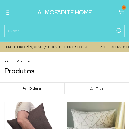
0
ALMOFADITE HOME
O R$ 9,90 SUL/SUDESTE E CENTRO OESTE
FRETE FIXO R$ 9,90 NORTE E NO
Início
.
Produtos
Produtos
Ordenar
Filtrar