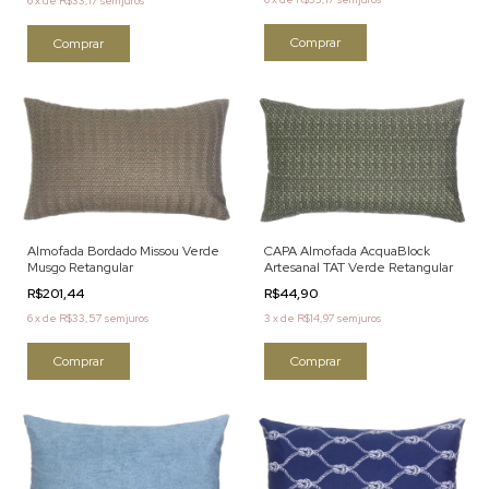
6
x
de
R$33,17
sem juros
CAPA Almofada AcquaBlock
Almofada Bordado Missou Verde
Artesanal TAT Verde Retangular
Musgo Retangular
R$44,90
R$201,44
3
x
de
R$14,97
sem juros
6
x
de
R$33,57
sem juros