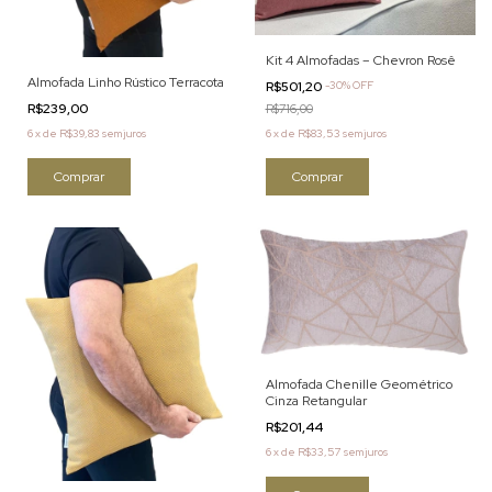
Kit 4 Almofadas – Chevron Rosê
Almofada Linho Rústico Terracota
R$501,20
-
30
%
OFF
R$239,00
R$716,00
6
x
de
R$83,53
sem juros
6
x
de
R$39,83
sem juros
Comprar
Almofada Chenille Geométrico
Cinza Retangular
R$201,44
6
x
de
R$33,57
sem juros