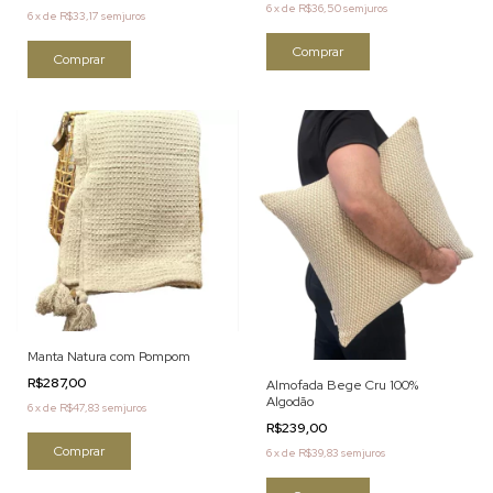
6
x
de
R$36,50
sem juros
6
x
de
R$33,17
sem juros
Manta Natura com Pompom
R$287,00
Almofada Bege Cru 100%
Algodão
6
x
de
R$47,83
sem juros
R$239,00
6
x
de
R$39,83
sem juros