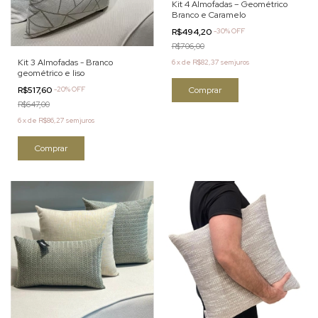
Kit 4 Almofadas – Geométrico
Branco e Caramelo
R$494,20
-
30
%
OFF
R$706,00
Kit 3 Almofadas - Branco
6
x
de
R$82,37
sem juros
geométrico e liso
R$517,60
-
20
%
OFF
R$647,00
6
x
de
R$86,27
sem juros