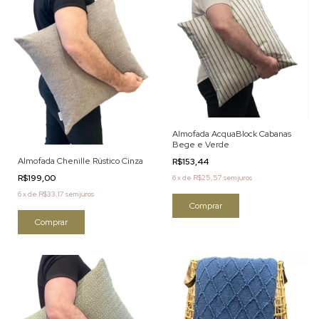
Almofada AcquaBlock Cabanas
Bege e Verde
Almofada Chenille Rústico Cinza
R$153,44
R$199,00
6
x
de
R$25,57
sem juros
6
x
de
R$33,17
sem juros