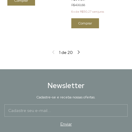
Comprar
R$430,88
6
x
de
R$50,27
sem juros
Comprar
1
de
20
Newsletter
Cadastre-se e receba nossas ofertas.