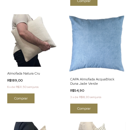
Almofada Natura Cru
CAPA Almofada AcquaBlock
R$189,00
Duna Jade Verde
6
x
de
R$31,50
sem juros
R$54,90
3
x
de
R$18,30
sem juros