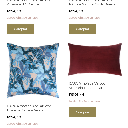
Artesanal TAT Verde
Náutica Marinho Corda Branca
R$54,90
R$54,90
3
x
de
R$18,30
sem juros
3
x
de
R$18,30
sem juros
CAPA Almofada Veludo
Vermelho Retangular
R$105,44
6
x
de
R$17,57
sem juros
CAPA Almofada AcquaBlock
Dracena Bege e Verde
R$54,90
3
x
de
R$18,30
sem juros