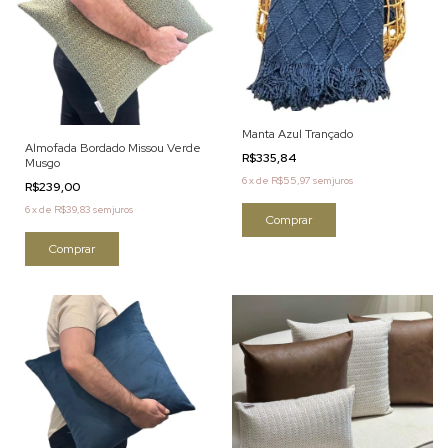
Manta Azul Trançado
Almofada Bordado Missou Verde
R$335,84
Musgo
6
x
de
R$55,97
sem juros
R$239,00
6
x
de
R$39,83
sem juros