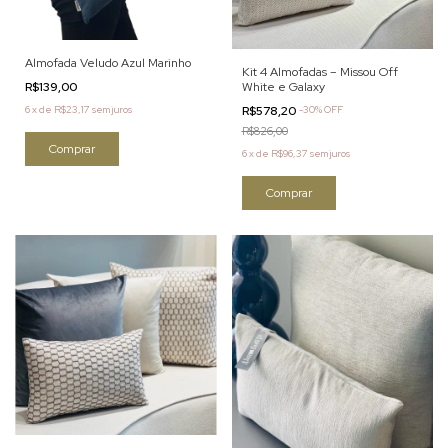
Almofada Veludo Azul Marinho
Kit 4 Almofadas – Missou Off
White e Galaxy
R$139,00
R$578,20
-
30
%
OFF
6
x
de
R$23,17
sem juros
R$826,00
6
x
de
R$96,37
sem juros
Comprar