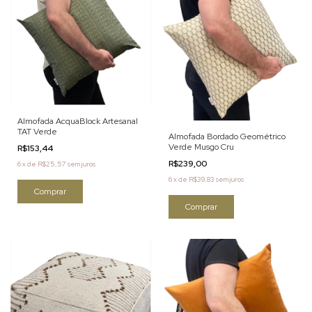
Almofada AcquaBlock Artesanal
TAT Verde
Almofada Bordado Geométrico
Verde Musgo Cru
R$153,44
R$239,00
6
x
de
R$25,57
sem juros
6
x
de
R$39,83
sem juros