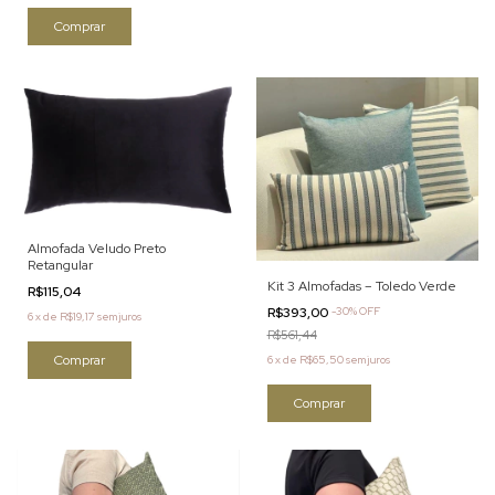
Almofada Veludo Preto
Retangular
Kit 3 Almofadas – Toledo Verde
R$115,04
R$393,00
-
30
%
OFF
6
x
de
R$19,17
sem juros
R$561,44
6
x
de
R$65,50
sem juros
Comprar