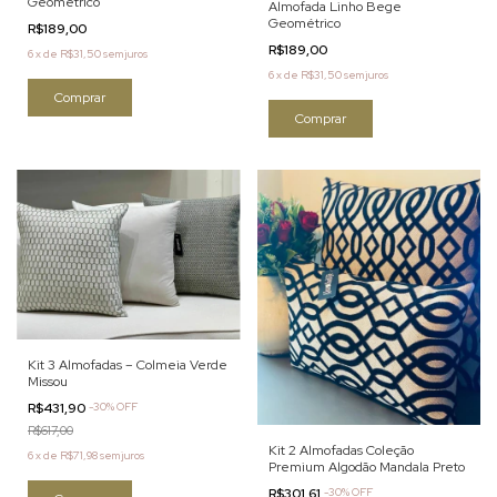
Geométrico
Almofada Linho Bege
Geométrico
R$189,00
R$189,00
6
x
de
R$31,50
sem juros
6
x
de
R$31,50
sem juros
Kit 3 Almofadas – Colmeia Verde
Missou
R$431,90
-
30
%
OFF
R$617,00
Kit 2 Almofadas Coleção
6
x
de
R$71,98
sem juros
Premium Algodão Mandala Preto
R$301,61
-
30
%
OFF