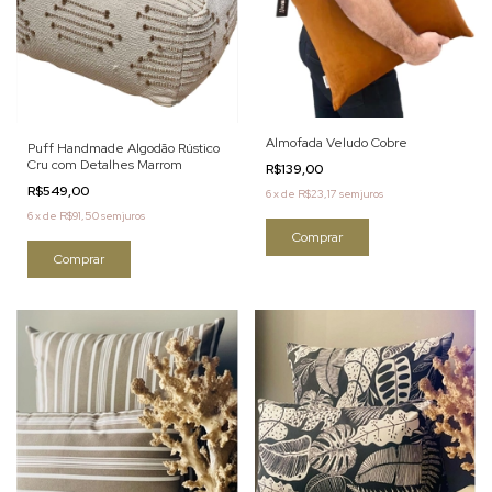
Almofada Veludo Cobre
Puff Handmade Algodão Rústico
Cru com Detalhes Marrom
R$139,00
R$549,00
6
x
de
R$23,17
sem juros
6
x
de
R$91,50
sem juros