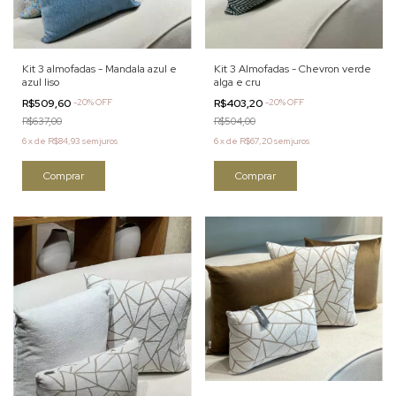
Kit 3 almofadas - Mandala azul e
Kit 3 Almofadas - Chevron verde
azul liso
alga e cru
R$509,60
-
20
%
OFF
R$403,20
-
20
%
OFF
R$637,00
R$504,00
6
x
de
R$84,93
sem juros
6
x
de
R$67,20
sem juros