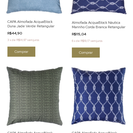
CAPA Almofada AcquaBlock
Almofada AcquaBlock Náutica
Duna Jade Verde Retangular
Marinho Corda Branca Retangular
R$44,90
R$115,04
3
x
de
R$14,97
sem juros
6
x
de
R$19,17
sem juros
CAPA Almofada AcquaBlock
CAPA Almofada AcquaBlock