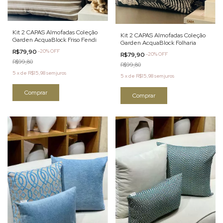
Kit 2 CAPAS Almofadas Coleção
Kit 2 CAPAS Almofadas Coleção
Garden AcquaBlock Friso Fendi
Garden AcquaBlock Folharia
R$79,90
-
20
%
OFF
R$79,90
-
20
%
OFF
R$99,80
R$99,80
5
x
de
R$15,98
sem juros
5
x
de
R$15,98
sem juros
Comprar
Comprar