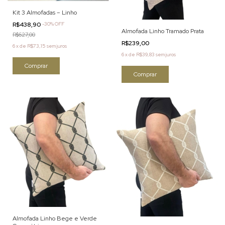
Kit 3 Almofadas – Linho
R$438,90
-
30
%
OFF
Almofada Linho Tramado Prata
R$627,00
R$239,00
6
x
de
R$73,15
sem juros
6
x
de
R$39,83
sem juros
Almofada Linho Bege e Verde