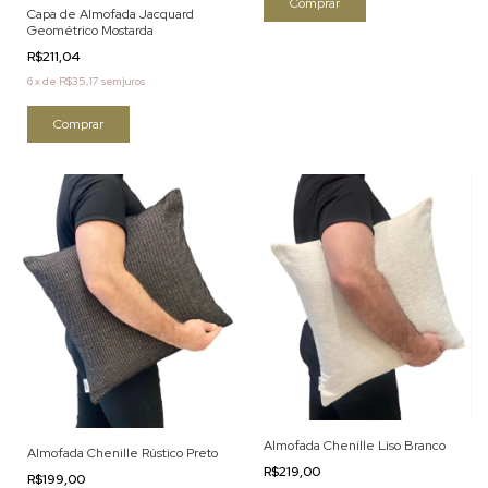
Capa de Almofada Jacquard
Geométrico Mostarda
R$211,04
6
x
de
R$35,17
sem juros
Almofada Chenille Liso Branco
Almofada Chenille Rústico Preto
R$219,00
R$199,00