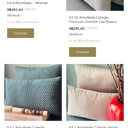
Kit 4 Almofadas – Athenas
R$493,90
-
30
%
OFF
R$706,00
Kit 02 Almofadas Coleção
Premium Chenille Liso Branco
6
x
de
R$82,32
sem juros
R$285,60
-
30
%
OFF
Comprar
R$408,00
6
x
de
R$47,60
sem juros
Comprar
Kit 2 Almofadas Coleção
Kit 2 Almofadas Coleção Veludo