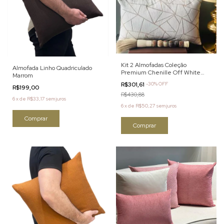
Kit 2 Almofadas Coleção
Almofada Linho Quadriculado
Premium Chenille Off White
Marrom
Geométrico
R$301,61
-
30
%
OFF
R$199,00
R$430,88
6
x
de
R$33,17
sem juros
6
x
de
R$50,27
sem juros
Comprar