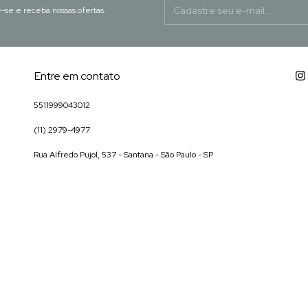
-se e receba nossas ofertas.
Entre em contato
5511999043012
(11) 2979-4977
Rua Alfredo Pujol, 537 - Santana - São Paulo - SP