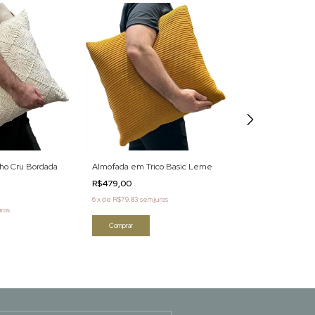
ho Cru Bordada
Almofada em Trico Basic Leme
Almofada Em Li
Bordada Ocre
R$479,00
R$389,00
6
x
de
R$79,83
sem juros
uros
6
x
de
R$64,83
sem j