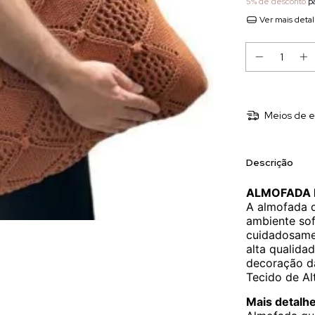
5% de desconto
pa
Ver mais deta
Meios de e
Descrição
ALMOFADA 
A almofada 
ambiente sof
cuidadosame
alta qualida
decoração d
Tecido de Al
Mais detalhe