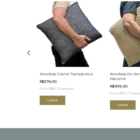
o Cru Bordada
Almofada Crochê Tramado Azul
Almofada Em Rend
Macramê
R$374,00
R$439,00
6
x
de
R$62,33
sem juros
ros
6
x
de
R$73,17
sem ju