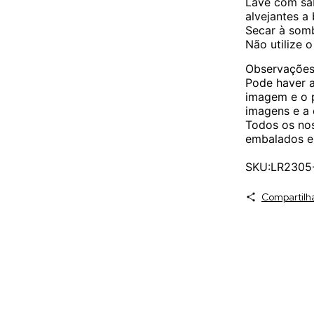
Lave com sab
alvejantes a
Secar à som
Não utilize o
Observações
Pode haver a
imagem e o 
imagens e a 
Todos os no
embalados e
SKU:LR2305
Compartilh