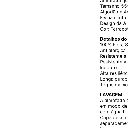
Almofada qu
Tamanho 55
Algodão e Ac
Fechamento c
Design da A
Cor: Terraco
Detalhes do
100% Fibra S
Antialérgica
Resistente a
Resistente a
Inodoro
Alta resiliênc
Longa durabi
Toque macio
LAVAGEM:
A almofada 
em modo del
com água fri
Capa de alm
separadamen