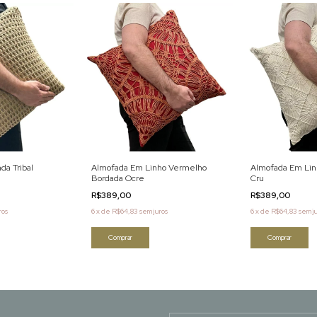
a Tribal
Almofada Em Linho Vermelho
Almofada Em Lin
Bordada Ocre
Cru
R$389,00
R$389,00
ros
6
x
de
R$64,83
sem juros
6
x
de
R$64,83
sem j