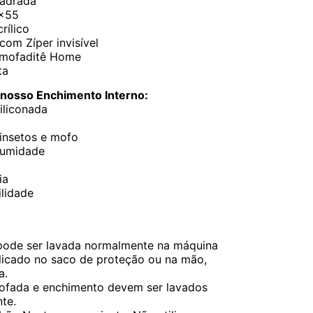
adrada
×55
rílico
om Zíper invisível
lmofaditê Home
ta
 nosso Enchimento Interno:
iliconada
 insetos e mofo
 umidade
ia
lidade
pode ser lavada normalmente na máquina
icado no saco de proteção ou na mão,
a.
ofada e enchimento devem ser lavados
te.