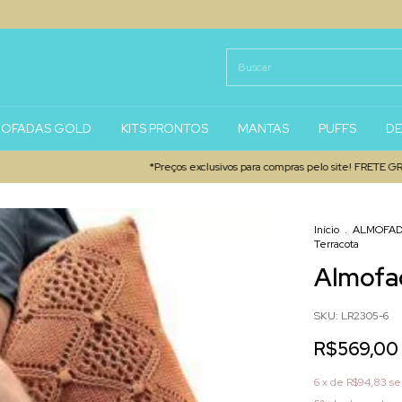
OFADAS GOLD
KITS PRONTOS
MANTAS
PUFFS
D
*Preços exclusivos para compras pelo site! FRETE GRÁTIS SP
Início
.
ALMOFAD
Terracota
Almofad
SKU:
LR2305-6
R$569,00
6
x de
R$94,83
se