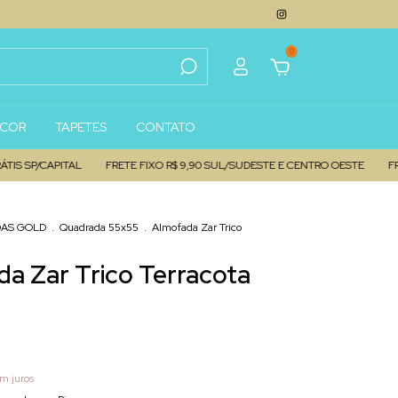
0
ECOR
TAPETES
CONTATO
/CAPITAL
FRETE FIXO R$ 9,90 SUL/SUDESTE E CENTRO OESTE
FRETE FIXO
AS GOLD
.
Quadrada 55x55
.
Almofada Zar Trico
a Zar Trico Terracota
m juros