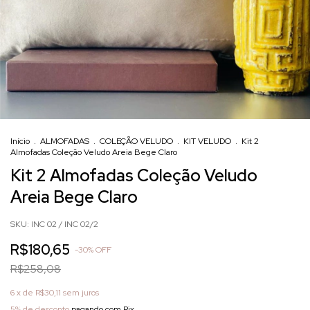
Início
.
ALMOFADAS
.
COLEÇÃO VELUDO
.
KIT VELUDO
.
Kit 2
Almofadas Coleção Veludo Areia Bege Claro
Kit 2 Almofadas Coleção Veludo
Areia Bege Claro
SKU:
INC 02 / INC 02/2
R$180,65
-
30
%
OFF
R$258,08
6
x de
R$30,11
sem juros
5% de desconto
pagando com Pix