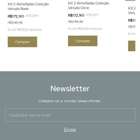
Kit 2 Almofadas Coleção
Kit 2 Almofadas Coleção
Veludo Ocre
Kit 2 
Veludo Rosê
Veludo
R$172,90
-
30
%
OFF
R$172,90
-
30
%
OFF
R$172
R$248,48
R$248,48
R$258,
6
x
de
R$28,82
sem juros
6
x
de
R$28,82
sem juros
6
x
de
R
Comprar
Comprar
Co
Newsletter
Cadastre-se e receba nossas ofertas.