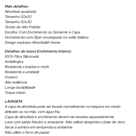
Mais detalhes:
Almofada quadrada
Tamanho 50x50
Tamanho 50x30
Tecido de Alto Padrão
Escolha: Com Enchimento ou Somente a Capa
Fechamento com Zíper envelopado no estilo Italiano
Design exclusivo Almofaditê Home
Detalhes do nosso Enchimento Interno:
100% Fibra Siliconada
Antialérgica
Resistente a insetos e mofo
Resistente a umidade
Inodoro
Alta resiliência
Longa durabilidade
Toque macio
LAVAGEM:
A capa da almofada pode ser lavada normalmente na máquina em modo
delicado ou na mão, com água fria.
Capa de almofada e enchimento devem ser lavados separadamente.
Lave com sabão Neutro e amaciante. Não utilizar alvejantes a base de cloro
Secar à sombra em temperatura ambiente.
Não utilize o ferro de passar.