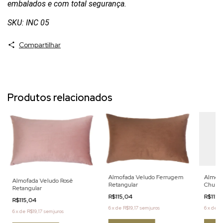
embalados e com total segurança.
SKU: INC 05
Compartilhar
Produtos relacionados
Almofa
Almofada Veludo Ferrugem
Almofada Veludo Rosê
Chumbo
Retangular
Retangular
R$115
R$115,04
R$115,04
6
x
de
R$
6
x
de
R$19,17
sem juros
6
x
de
R$19,17
sem juros