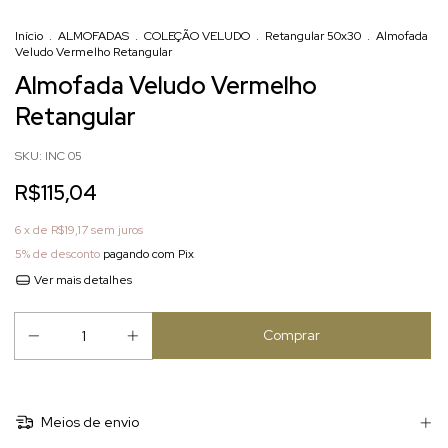
Início
.
ALMOFADAS
.
COLEÇÃO VELUDO
.
Retangular 50x30
.
Almofada
Veludo Vermelho Retangular
Almofada Veludo Vermelho
Retangular
SKU:
INC 05
R$115,04
6
x de
R$19,17
sem juros
5% de desconto
pagando com Pix
Ver mais detalhes
Meios de envio