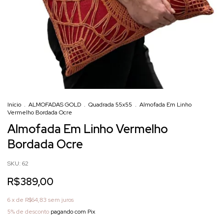
Início
.
ALMOFADAS GOLD
.
Quadrada 55x55
.
Almofada Em Linho
Vermelho Bordada Ocre
Almofada Em Linho Vermelho
Bordada Ocre
SKU:
62
R$389,00
6
x de
R$64,83
sem juros
5% de desconto
pagando com Pix