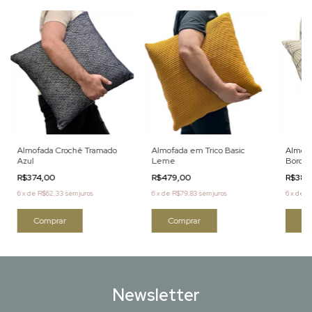
Almofada Crochê Tramado
Almofada em Trico Basic
Almofa
Azul
Leme
Bordad
R$374,00
R$479,00
R$389
6
x
de
R$62,33
sem juros
6
x
de
R$79,83
sem juros
6
x
de
R
Newsletter